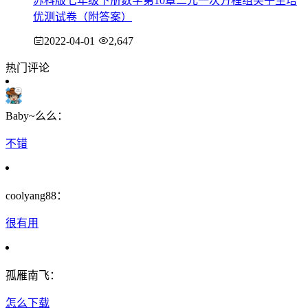
苏科版七年级下册数学第10章二元一次方程组尖子生培
优测试卷（附答案）
2022-04-01
2,647
热门评论
Baby~么么：
不错
coolyang88：
很有用
孤雁南飞：
怎么下载