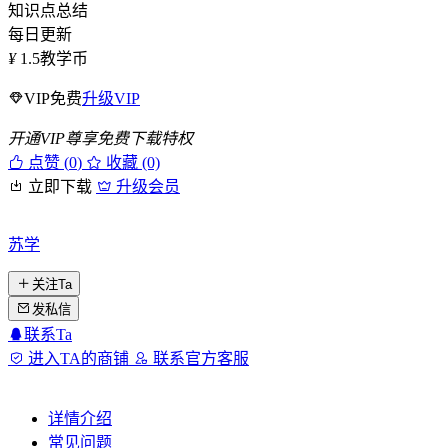
知识点总结
每日更新
¥
1.5
教学币
VIP免费
升级VIP
开通VIP尊享免费下载特权
点赞 (
0
)
收藏 (0)
立即下载
升级会员
苏学
关注Ta
发私信
联系Ta
进入TA的商铺
联系官方客服
详情介绍
常见问题