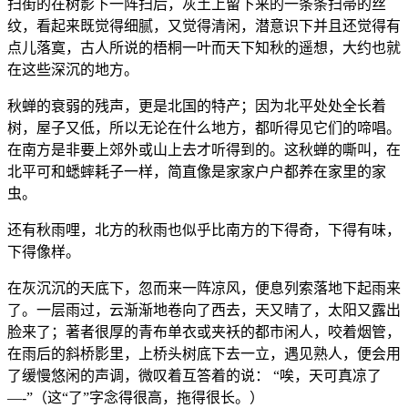
扫街的在树影下一阵扫后，灰土上留下来的一条条扫帚的丝
纹，看起来既觉得细腻，又觉得清闲，潜意识下并且还觉得有
点儿落寞，古人所说的梧桐一叶而天下知秋的遥想，大约也就
在这些深沉的地方。
秋蝉的衰弱的残声，更是北国的特产；因为北平处处全长着
树，屋子又低，所以无论在什么地方，都听得见它们的啼唱。
在南方是非要上郊外或山上去才听得到的。这秋蝉的嘶叫，在
北平可和蟋蟀耗子一样，简直像是家家户户都养在家里的家
虫。
还有秋雨哩，北方的秋雨也似乎比南方的下得奇，下得有味，
下得像样。
在灰沉沉的天底下，忽而来一阵凉风，便息列索落地下起雨来
了。一层雨过，云渐渐地卷向了西去，天又晴了，太阳又露出
脸来了；著者很厚的青布单衣或夹袄的都市闲人，咬着烟管，
在雨后的斜桥影里，上桥头树底下去一立，遇见熟人，便会用
了缓慢悠闲的声调，微叹着互答着的说： “唉，天可真凉了
—-”（这“了”字念得很高，拖得很长。）