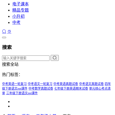
电子课本
精品专题
小升初
中考
搜索
搜索全站
热门标签：
中考英语一轮复习
中考语文一轮复习
中考英语真题试卷
中考语文真题试卷
四年
级下册语文ppt课件
中考数学真题试卷
七年级下册英语期末试卷
单元核心考点清
单
三年级下册语文ppt课件