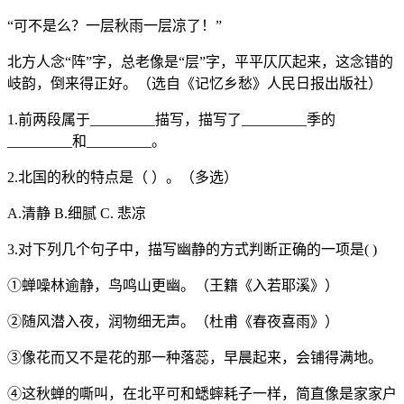
“可不是么？一层秋雨一层凉了！”
北方人念“阵”字，总老像是“层”字，平平仄仄起来，这念错的
岐韵，倒来得正好。（选自《记忆乡愁》人民日报出版社）
1.前两段属于_________描写，描写了_________季的
_________和_________。
2.北国的秋的特点是（ ）。（多选）
A.清静 B.细腻 C. 悲凉
3.对下列几个句子中，描写幽静的方式判断正确的一项是( )
①蝉噪林逾静，鸟鸣山更幽。（王籍《入若耶溪》）
②随风潜入夜，润物细无声。（杜甫《春夜喜雨》）
③像花而又不是花的那一种落蕊，早晨起来，会铺得满地。
④这秋蝉的嘶叫，在北平可和蟋蟀耗子一样，简直像是家家户