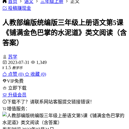
首页
语文
三年级上册
正文
投稿赚现金
人教部编版统编版三年级上册语文第5课
《铺满金色巴掌的水泥道》类文阅读（含
答案）
苏学
2023-07-31
1,349
1.5
¥
教学币
点赞 (
0
)
收藏 (0)
VIP免费
立即下载
升级会员
下载不了？请联系网站客服提交链接错误！
增值服务：