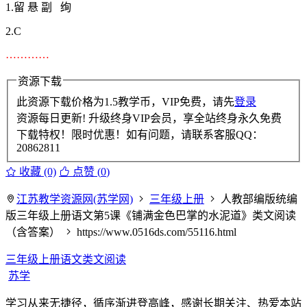
1.留 悬 副 绚
2.C
…………
资源下载
此资源下载价格为
1.5
教学币，VIP免费，请先
登录
资源每日更新! 升级终身VIP会员，享全站终身永久免费
下载特权！限时优惠！如有问题，请联系客服QQ：
20862811
收藏 (0)
点赞 (
0
)
江苏教学资源网(苏学网)
三年级上册
人教部编版统编
版三年级上册语文第5课《铺满金色巴掌的水泥道》类文阅读
（含答案）
https://www.0516ds.com/55116.html
三年级上册语文类文阅读
苏学
学习从来无捷径，循序渐进登高峰，感谢长期关注、热爱本站