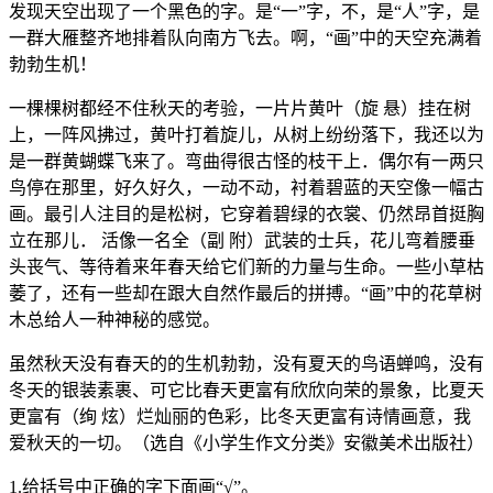
发现天空出现了一个黑色的字。是“一”字，不，是“人”字，是
一群大雁整齐地排着队向南方飞去。啊，“画”中的天空充满着
勃勃生机！
一棵棵树都经不住秋天的考验，一片片黄叶（旋 悬）挂在树
上，一阵风拂过，黄叶打着旋儿，从树上纷纷落下，我还以为
是一群黄蝴蝶飞来了。弯曲得很古怪的枝干上．偶尔有一两只
鸟停在那里，好久好久，一动不动，衬着碧蓝的天空像一幅古
画。最引人注目的是松树，它穿着碧绿的衣裳、仍然昂首挺胸
立在那儿． 活像一名全（副 附）武装的士兵，花儿弯着腰垂
头丧气、等待着来年春天给它们新的力量与生命。一些小草枯
萎了，还有一些却在跟大自然作最后的拼搏。“画”中的花草树
木总给人一种神秘的感觉。
虽然秋天没有春天的的生机勃勃，没有夏天的鸟语蝉鸣，没有
冬天的银装素裹、可它比春天更富有欣欣向荣的景象，比夏天
更富有（绚 炫）烂灿丽的色彩，比冬天更富有诗情画意，我
爱秋天的一切。（选自《小学生作文分类》安徽美术出版社）
1.给括号中正确的字下面画“√”。