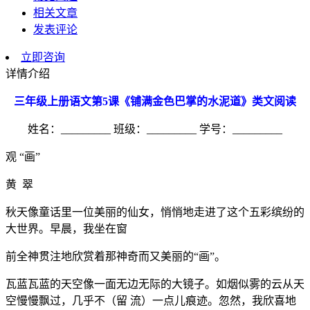
相关文章
发表评论
立即咨询
详情介绍
三年级上册语文第
5
课《铺满金色巴掌的水泥道》类文阅读
姓名：_________ 班级：_________ 学号：_________
观 “画”
黄 翠
秋天像童话里一位美丽的仙女，悄悄地走进了这个五彩缤纷的
大世界。早晨，我坐在窗
前全神贯注地欣赏着那神奇而又美丽的“画”。
瓦蓝瓦蓝的天空像一面无边无际的大镜子。如烟似雾的云从天
空慢慢飘过，几乎不（留 流）一点儿痕迹。忽然，我欣喜地