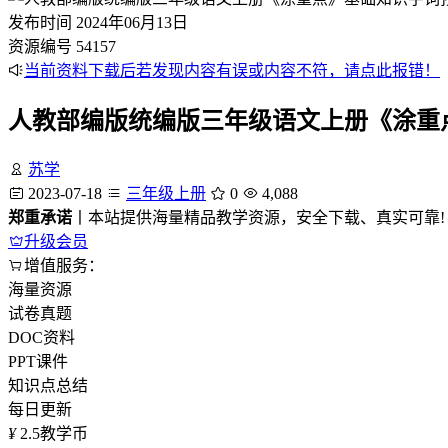
发布时间
2024年06月13日
资源编号
54157
当前资料下载后若发现内容有误或内容不符，请点此报错！
人教部编版统编版三年级语文上册《涂重
苏学
2023-07-18
三年级上册
0
4,088
郑重承诺
丨本站提供海量精品教学资源，安全下载、真实可靠!
升级会员
增值服务：
海量资源
试卷真题
DOC资料
PPT课件
知识点总结
每日更新
¥
2.5
教学币