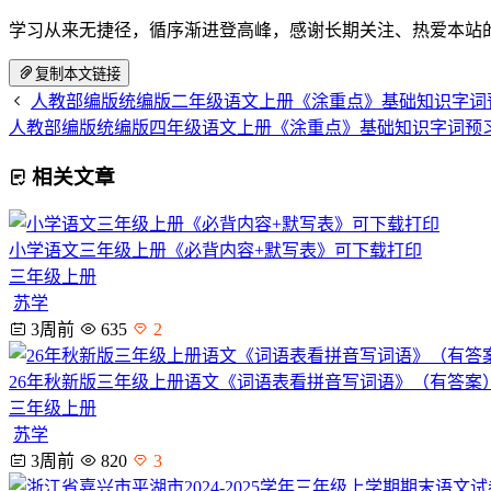
学习从来无捷径，循序渐进登高峰，感谢长期关注、热爱本站
复制本文链接
人教部编版统编版二年级语文上册《涂重点》基础知识字词
人教部编版统编版四年级语文上册《涂重点》基础知识字词预
相关文章
小学语文三年级上册《必背内容+默写表》可下载打印
三年级上册
苏学
3周前
635
2
26年秋新版三年级上册语文《词语表看拼音写词语》（有答案
三年级上册
苏学
3周前
820
3