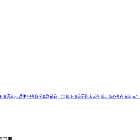
下册语文ppt课件
中考数学真题试卷
七年级下册英语期末试卷
单元核心考点清单
三年