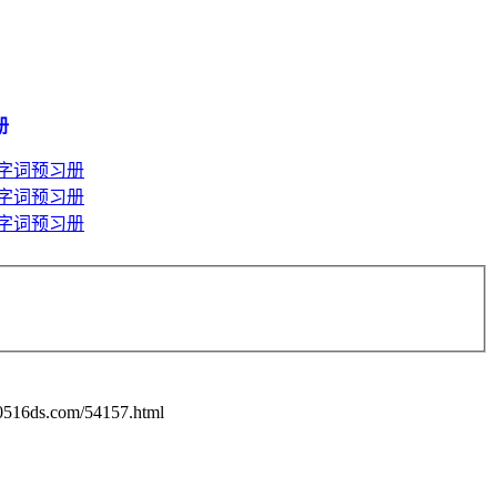
册
0516ds.com/54157.html