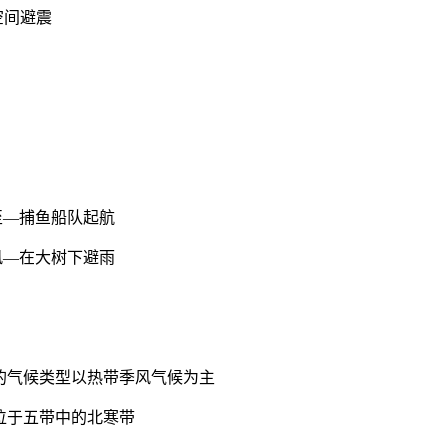
空间避震
捕鱼船队起航
在大树下避雨
候类型以热带季风气候为主
于五带中的北寒带