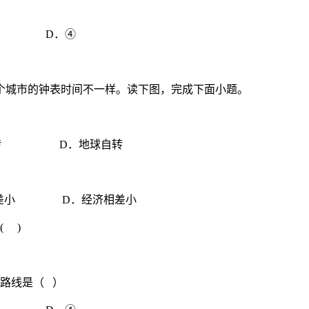
D．④
个城市的钟表时间不一样。读下图，完成下面小题。
转 D．地球自转
差小 D．经济相差小
 )
路线是（ ）