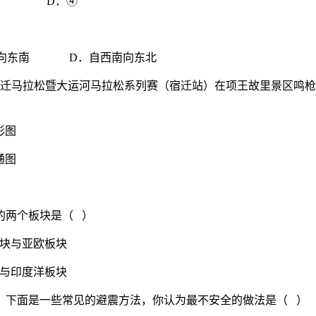
D．④
向东南 D．自西南向东北
3京东宿迁马拉松暨大运河马拉松系列赛（宿迁站）在项王故里景区鸣
图
图
的两个板块是（ ）
与亚欧板块
印度洋板块
，下面是一些常见的避震方法，你认为最不安全的做法是（ ）