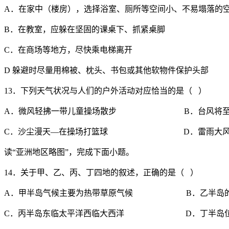
A．在家中（楼房），选择浴室、厕所等空间小、不易塌落的
B．在教室，应躲在坚固的课桌下、抓紧桌脚
C．在商场等地方，尽快乘电梯离开
D 躲避时尽量用棉被、枕头、书包或其他软物件保护头部
13．下列天气状况与人们的户外活动对应恰当的是（ ）
A．微风轻拂一带儿童操场散步 B．台风将至—
C．沙尘漫天—在操场打篮球 D．雷雨大风—
读“亚洲地区略图”，完成下面小题。
14．关于甲、乙、丙、丁四地的叙述，正确的是（ ）
A．甲半岛气候主要为热带草原气候 B．乙半岛的气
C．丙半岛东临太平洋西临大西洋 D．丁半岛位