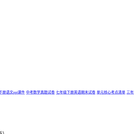
下册语文ppt课件
中考数学真题试卷
七年级下册英语期末试卷
单元核心考点清单
三年