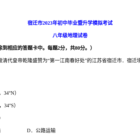
宿迁市
2023
年初中毕业暨升学模拟考试
八年级地理试卷
涂到相应的答题卡中。每题
2
分，共
80
分。）
被清代皇帝乾隆盛赞为“第一江南春好处”的江苏省宿迁市．宿迁
4°N）
4°S）
）
输 D．公路运输