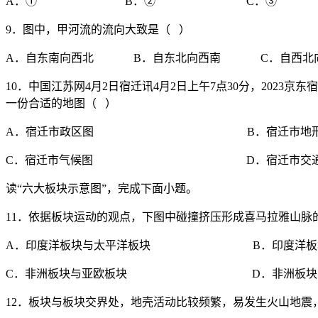
A．① B．② C．③ 
9．图中，甲河流的流向大致是（ ）
A．自东南向西北 B．自东北向西南 C．自西北
10．中国江苏网4月2日宿迁讯4月2日上午7点30分，202
一份合适的地图（ ）
A．宿迁市政区图 B．宿迁市地形
C．宿迁市气候图 D．宿迁市交通
读“六大板块示意图”，完成下面小题。
11．依据板块运动的观点，下图中碰撞挤压形成喜马拉雅山脉
A．印度洋板块与太平洋板块 B．印度洋板块
C．非洲板块与亚欧板块 D．非洲板块与
12．板块与板块交界处，地壳活动比较频繁，易发生火山地震