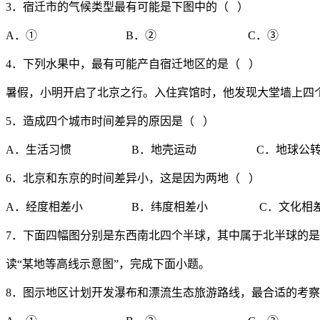
3．宿迁市的气候类型最有可能是下图中的（ ）
A．① B．② C．③ 
4．下列水果中，最有可能产自宿迁地区的是（ ）
暑假，小明开启了北京之行。入住宾馆时，他发现大堂墙上四
5．造成四个城市时间差异的原因是（ ）
A．生活习惯 B．地壳运动 C．地球公
6．北京和东京的时间差异小，这是因为两地（ ）
A．经度相差小 B．纬度相差小 C．文化相
7．下面四幅图分别是东西南北四个半球，其中属于北半球的是(
读“某地等高线示意图”，完成下面小题。
8．图示地区计划开发瀑布和漂流生态旅游路线，最合适的考察