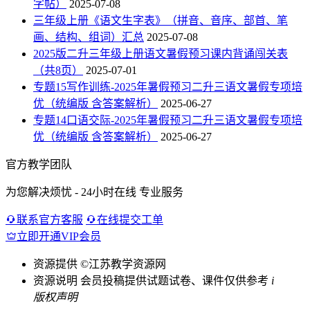
字帖）
2025-07-08
三年级上册《语文生字表》（拼音、音序、部首、笔
画、结构、组词）汇总
2025-07-08
2025版二升三年级上册语文暑假预习课内背诵闯关表
（共8页）
2025-07-01
专题15写作训练-2025年暑假预习二升三语文暑假专项培
优（统编版 含答案解析）
2025-06-27
专题14口语交际-2025年暑假预习二升三语文暑假专项培
优（统编版 含答案解析）
2025-06-27
官方教学团队
为您解决烦忧 - 24小时在线 专业服务
联系官方客服
在线提交工单
立即开通VIP会员
资源提供
©江苏教学资源网
资源说明
会员投稿提供试题试卷、课件仅供参考
i
版权声明