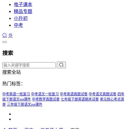
电子课本
精品专题
小升初
中考
搜索
搜索全站
热门标签：
中考英语一轮复习
中考语文一轮复习
中考英语真题试卷
中考语文真题试卷
四年
级下册语文ppt课件
中考数学真题试卷
七年级下册英语期末试卷
单元核心考点清
单
三年级下册语文ppt课件