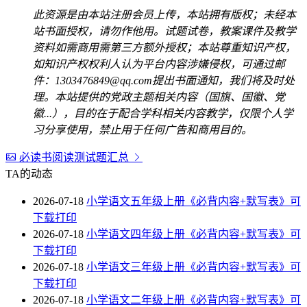
此资源是由本站注册会员上传，本站拥有版权；未经本
站书面授权，请勿作他用。试题试卷，教案课件及教学
资料如需商用需第三方额外授权；本站尊重知识产权，
如知识产权权利人认为平台内容涉嫌侵权，可通过邮
件：1303476849@qq.com提出书面通知，我们将及时处
理。本站提供的党政主题相关内容（国旗、国徽、党
徽...），目的在于配合学科相关内容教学，仅限个人学
习分享使用，禁止用于任何广告和商用目的。
必读书阅读测试题汇总
TA的动态
2026-07-18
小学语文五年级上册《必背内容+默写表》可
下载打印
2026-07-18
小学语文四年级上册《必背内容+默写表》可
下载打印
2026-07-18
小学语文三年级上册《必背内容+默写表》可
下载打印
2026-07-18
小学语文二年级上册《必背内容+默写表》可