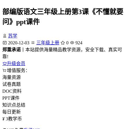
部编版语文三年级上册第3课《不懂就要
问》ppt课件
苏学
2020-12-03
三年级上册
0
924
郑重承诺
丨本站提供海量精品教学资源，安全下载、真实可
靠!
升级会员
增值服务：
海量资源
试卷真题
DOC资料
PPT课件
知识点总结
每日更新
¥
3
教学币