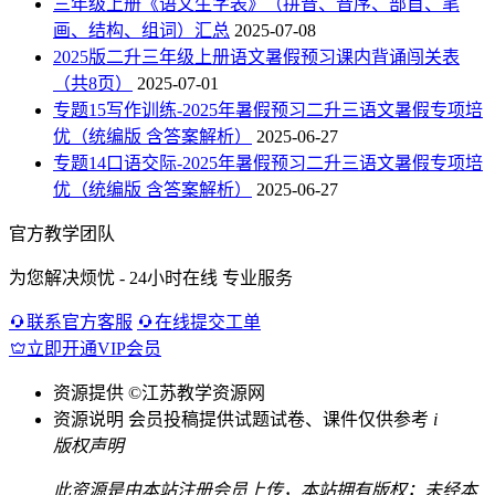
三年级上册《语文生字表》（拼音、音序、部首、笔
画、结构、组词）汇总
2025-07-08
2025版二升三年级上册语文暑假预习课内背诵闯关表
（共8页）
2025-07-01
专题15写作训练-2025年暑假预习二升三语文暑假专项培
优（统编版 含答案解析）
2025-06-27
专题14口语交际-2025年暑假预习二升三语文暑假专项培
优（统编版 含答案解析）
2025-06-27
官方教学团队
为您解决烦忧 - 24小时在线 专业服务
联系官方客服
在线提交工单
立即开通VIP会员
资源提供
©江苏教学资源网
资源说明
会员投稿提供试题试卷、课件仅供参考
i
版权声明
此资源是由本站注册会员上传，本站拥有版权；未经本