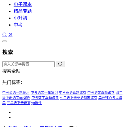
电子课本
精品专题
小升初
中考
搜索
搜索全站
热门标签：
中考英语一轮复习
中考语文一轮复习
中考英语真题试卷
中考语文真题试卷
四年
级下册语文ppt课件
中考数学真题试卷
七年级下册英语期末试卷
单元核心考点清
单
三年级下册语文ppt课件