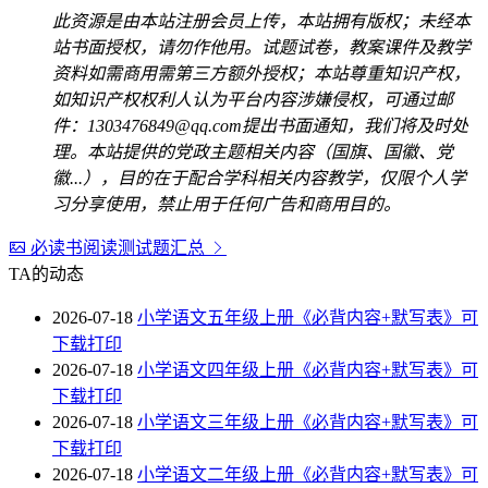
此资源是由本站注册会员上传，本站拥有版权；未经本
站书面授权，请勿作他用。试题试卷，教案课件及教学
资料如需商用需第三方额外授权；本站尊重知识产权，
如知识产权权利人认为平台内容涉嫌侵权，可通过邮
件：1303476849@qq.com提出书面通知，我们将及时处
理。本站提供的党政主题相关内容（国旗、国徽、党
徽...），目的在于配合学科相关内容教学，仅限个人学
习分享使用，禁止用于任何广告和商用目的。
必读书阅读测试题汇总
TA的动态
2026-07-18
小学语文五年级上册《必背内容+默写表》可
下载打印
2026-07-18
小学语文四年级上册《必背内容+默写表》可
下载打印
2026-07-18
小学语文三年级上册《必背内容+默写表》可
下载打印
2026-07-18
小学语文二年级上册《必背内容+默写表》可