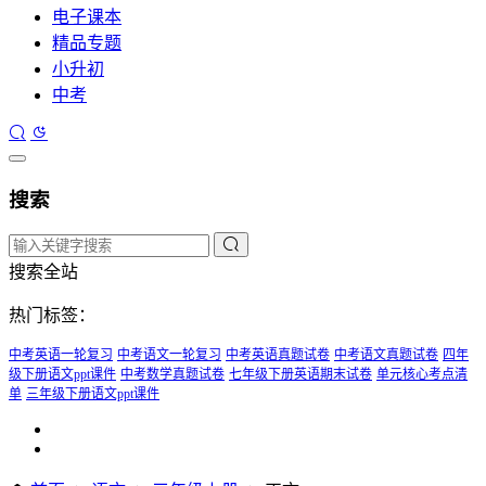
电子课本
精品专题
小升初
中考
搜索
搜索全站
热门标签：
中考英语一轮复习
中考语文一轮复习
中考英语真题试卷
中考语文真题试卷
四年
级下册语文ppt课件
中考数学真题试卷
七年级下册英语期末试卷
单元核心考点清
单
三年级下册语文ppt课件