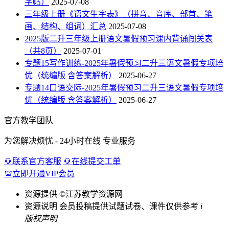
字帖）
2025-07-08
三年级上册《语文生字表》（拼音、音序、部首、笔
画、结构、组词）汇总
2025-07-08
2025版二升三年级上册语文暑假预习课内背诵闯关表
（共8页）
2025-07-01
专题15写作训练-2025年暑假预习二升三语文暑假专项培
优（统编版 含答案解析）
2025-06-27
专题14口语交际-2025年暑假预习二升三语文暑假专项培
优（统编版 含答案解析）
2025-06-27
官方教学团队
为您解决烦忧 - 24小时在线 专业服务
联系官方客服
在线提交工单
立即开通VIP会员
资源提供
©江苏教学资源网
资源说明
会员投稿提供试题试卷、课件仅供参考
i
版权声明