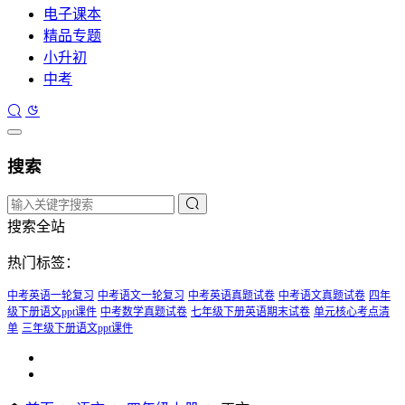
电子课本
精品专题
小升初
中考
搜索
搜索全站
热门标签：
中考英语一轮复习
中考语文一轮复习
中考英语真题试卷
中考语文真题试卷
四年
级下册语文ppt课件
中考数学真题试卷
七年级下册英语期末试卷
单元核心考点清
单
三年级下册语文ppt课件