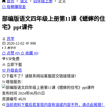
首页
语文
四年级上册
正文
投稿赚现金
部编版语文四年级上册第11课《蟋蟀的住
宅》ppt课件
苏学
2020-12-02
998
3
¥
教学币
点赞 (
0
)
收藏 (0)
VIP免费
立即下载
升级会员
下载不了？请联系网站客服提交链接错误！
增值服务：
发布时间
2024年06月05日
资源编号
4629
当前资料下载后若发现内容有误或内容不符，请点此报错！