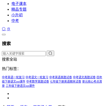
电子课本
精品专题
小升初
中考
搜索
搜索全站
热门标签：
中考英语一轮复习
中考语文一轮复习
中考英语真题试卷
中考语文真题试卷
四年
级下册语文ppt课件
中考数学真题试卷
七年级下册英语期末试卷
单元核心考点清
单
三年级下册语文ppt课件