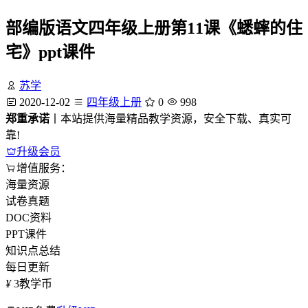
部编版语文四年级上册第11课《蟋蟀的住
宅》ppt课件
苏学
2020-12-02
四年级上册
0
998
郑重承诺
丨本站提供海量精品教学资源，安全下载、真实可
靠!
升级会员
增值服务：
海量资源
试卷真题
DOC资料
PPT课件
知识点总结
每日更新
¥
3
教学币