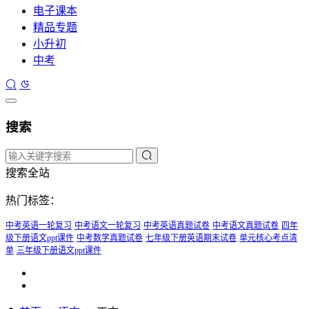
电子课本
精品专题
小升初
中考
搜索
搜索全站
热门标签：
中考英语一轮复习
中考语文一轮复习
中考英语真题试卷
中考语文真题试卷
四年
级下册语文ppt课件
中考数学真题试卷
七年级下册英语期末试卷
单元核心考点清
单
三年级下册语文ppt课件