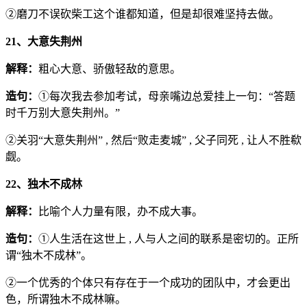
②磨刀不误砍柴工这个谁都知道，但是却很难坚持去做。
21、大意失荆州
解释：
粗心大意、骄傲轻敌的意思。
造句：
①每次我去参加考试，母亲嘴边总爱挂上一句：“答题
时千万别大意失荆州。”
②关羽“大意失荆州” , 然后“败走麦城” , 父子同死 , 让人不胜欷
觑。
22、独木不成林
解释：
比喻个人力量有限，办不成大事。
造句：
①人生活在这世上 , 人与人之间的联系是密切的。正所
谓“独木不成林”。
②一个优秀的个体只有存在于一个成功的团队中，才会更出
色，所谓独木不成林嘛。