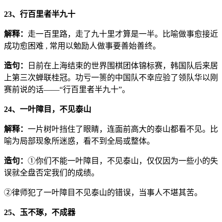
23、行百里者半九十
解释：
走一百里路，走了九十里才算是一半。比喻做事愈接近
成功愈困难 , 常用以勉励人做事要善始善终。
造句：
日前在上海结束的世界围棋团体锦标赛，韩国队后来居
上第三次蝉联桂冠。功亏一篑的中国队不幸应验了领队华以刚
赛前说的话——“行百里者半九十”。
24、一叶障目，不见泰山
解释：
一片树叶挡住了眼睛，连面前高大的泰山都看不见。比
喻为局部现象所迷惑，看不到全局或整体。
造句：
①你们不能一叶障目，不见泰山，仅仅因为一些小的失
误就全盘否定我们的成绩。
②律师犯了一叶障目不见泰山的错误，当事人不堪其苦。
25、玉不琢，不成器