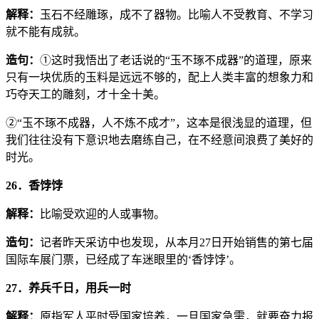
解释：
玉石不经雕琢，成不了器物。比喻人不受教育、不学习
就不能有成就。
造句：
①这时我悟出了老话说的“玉不琢不成器”的道理，原来
只有一块优质的玉料是远远不够的，配上人类丰富的想象力和
巧夺天工的雕刻，才十全十美。
②“玉不琢不成器，人不炼不成才”，这本是很浅显的道理，但
我们往往没有下意识地去磨练自己，在不经意间浪费了美好的
时光。
26．香饽饽
解释：
比喻受欢迎的人或事物。
造句：
记者昨天采访中也发现，从本月27日开始销售的第七届
国际车展门票，已经成了车迷眼里的‘香饽饽’。
27．养兵千日，用兵一时
解释：
原指军人平时受国家培养，一旦国家急需，就要奋力报