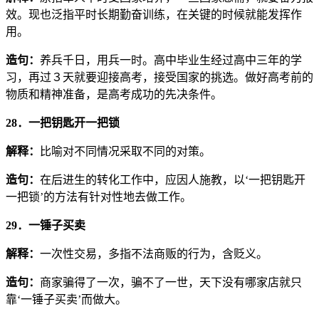
效。现也泛指平时长期勤奋训练，在关键的时候就能发挥作
用。
造句：
养兵千日，用兵一时。高中毕业生经过高中三年的学
习，再过３天就要迎接高考，接受国家的挑选。做好高考前的
物质和精神准备，是高考成功的先决条件。
28．一把钥匙开一把锁
解释：
比喻对不同情况采取不同的对策。
造句：
在后进生的转化工作中，应因人施教，以‘一把钥匙开
一把锁’的方法有针对性地去做工作。
29．一锤子买卖
解释：
一次性交易，多指不法商贩的行为，含贬义。
造句：
商家骗得了一次，骗不了一世，天下没有哪家店就只
靠‘一锤子买卖’而做大。