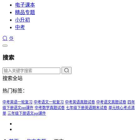
电子课本
精品专题
小升初
中考
搜索
搜索全站
热门标签：
中考英语一轮复习
中考语文一轮复习
中考英语真题试卷
中考语文真题试卷
四年
级下册语文ppt课件
中考数学真题试卷
七年级下册英语期末试卷
单元核心考点清
单
三年级下册语文ppt课件