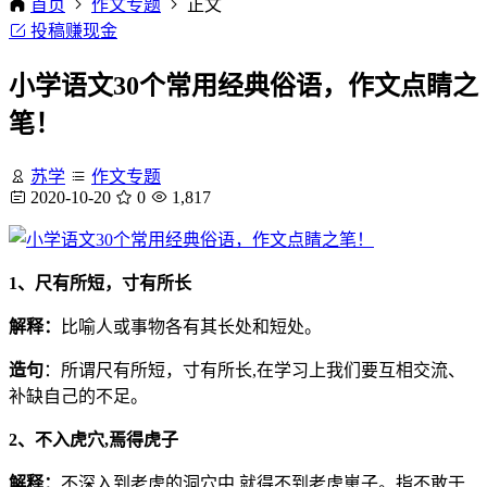
首页
作文专题
正文
投稿赚现金
小学语文30个常用经典俗语，作文点睛之
笔！
苏学
作文专题
2020-10-20
0
1,817
1、尺有所短，寸有所长
解释：
比喻人或事物各有其长处和短处。
造句
：所谓尺有所短，寸有所长,在学习上我们要互相交流、
补缺自己的不足。
2、不入虎穴,焉得虎子
解释：
不深入到老虎的洞穴中,就得不到老虎崽子。指不敢于