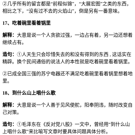
②几乎所有的留言都是“前程似锦”，“大展宏图”之类的东西，
相比之下，“没有过不去的火焰山”，倒是另有一番意味。
17、吃着碗里看着锅里
解释：
大意是说一个人贪欲过强，一边占有着，另一边还想着
继续占有。
造句：
①人天生只会珍惜失去的和没有得到的东西 , 这话实在
精辟。换个民间通俗的说法人的本性就是吃着碗里看着锅里。
②已成全国三强的苏宁电器还不满足吃着碗里看着锅里想着地
里。
18、到什么山上唱什么歌
解释：
大意是说一个人善于见风使舵，阳奉阴违，随时改变自
己对策。
造句：
①毛泽东在《反对党八股》一文中，曾经用“到什么山
上唱什么歌”来比喻写文章时要具体问题具体分析。