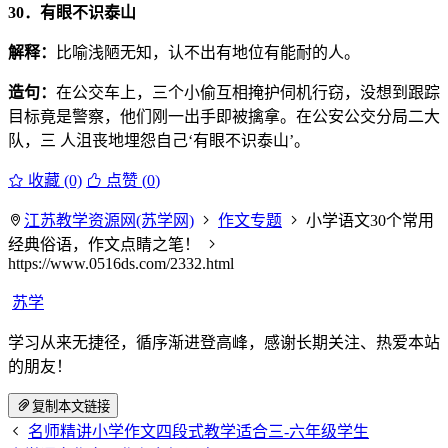
30．有眼不识泰山
解释：
比喻浅陋无知，认不出有地位有能耐的人。
造句：
在公交车上，三个小偷互相掩护伺机行窃，没想到跟踪
目标竟是警察，他们刚一出手即被擒拿。在公安公交分局二大
队，三 人沮丧地埋怨自己‘有眼不识泰山’。
收藏 (0)
点赞 (
0
)
江苏教学资源网(苏学网)
作文专题
小学语文30个常用
经典俗语，作文点睛之笔！
https://www.0516ds.com/2332.html
苏学
学习从来无捷径，循序渐进登高峰，感谢长期关注、热爱本站
的朋友！
复制本文链接
名师精讲小学作文四段式教学适合三-六年级学生