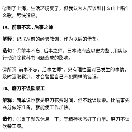
②到了上海，生活环境变了，但我认为人应该到什么山上唱什
么歌，尽快适应。
19、前事不忘 , 后事之师
解释：
记取从前的经验教训，作为以后的借鉴。
造句
：
①前事不忘 , 后事之师，日本政府应以史为鉴 , 用实际
行动消除教科书问题造成的影响。
②所谓“前事不忘，后事之师”，只有理性面对已发生的事情，
及时汲取教训，才会警醒自己不犯同样的错误。
20、磨刀不误砍柴工
解释：
简单说也就是磨刀花费时间，但不耽误砍柴。比喻事先
充分做好准备，就能使工作加快。
造句：
①累了就先休息一下，等精神状态好了再学。磨刀不误
砍柴工嘛。