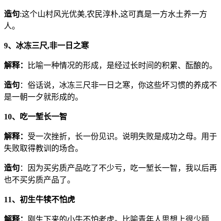
造句
:这个山村风光优美,农民淳朴,这可真是一方水土养一方
人。
9、冰冻三尺,非一日之寒
解释：
比喻一种情况的形成，是经过长时间的积累、酝酿的。
造句
：俗话说，冰冻三尺非一日之寒，你这些坏习惯的养成不
是一朝一夕就形成的。
10、吃一堑长一智
解释：
受一次挫折，长一份见识。说明失败是成功之母。用于
失败取得教训的场合。
造句
：因为买劣质产品吃了不少亏，吃一堑长一智，我以后再
也不买劣质产品了。
11、初生牛犊不怕虎
解释：
刚生下来的小牛不怕老虎。比喻青年人思想上很少顾