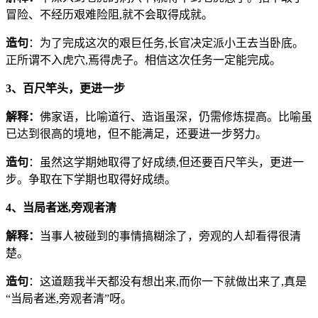
冒险、不经历艰难险阻,就不会取得成就。
造句
：为了完成这次的艰巨任务,长官决定派小王去当卧底。
正所谓不入虎穴,焉得虎子。相信这次任务一定能完成。
3、百尺竿头，更进一步
解释
：
佛家语，比喻道行、造诣虽深，仍需修炼提高。比喻虽
已达到很高的境地，但不能满足，还要进一步努力。
造句
：虽然这学期她取得了好成绩,但还要百尺竿头，更进一
步。争取在下学期也取得好成绩。
4、当局者迷,旁观者清
解释：
当事人被碰到的事情搞糊涂了，旁观的人却看得很清
楚。
造句
：这道题我半天都没有想出来,而你一下就做出来了,真是
“当局者迷,旁观者清”呀。