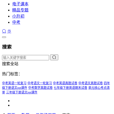
电子课本
精品专题
小升初
中考
搜索
搜索全站
热门标签：
中考英语一轮复习
中考语文一轮复习
中考英语真题试卷
中考语文真题试卷
四年
级下册语文ppt课件
中考数学真题试卷
七年级下册英语期末试卷
单元核心考点清
单
三年级下册语文ppt课件