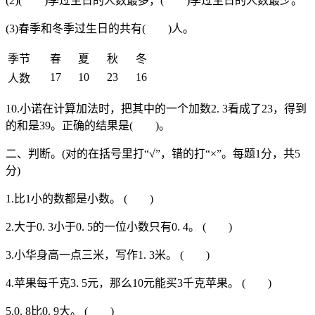
(2)( )季过生日的人数最多，( )季过生日的人数最少。
(3)春季和冬季过生日的共有( )人。
季节
春
夏
秋
冬
17
10
23
16
人数
10.小诺在计算加法时，把其中的一个加数2. 3看成了23，得到
的和是39。正确的结果是( )。
二、判断。(对的在括号里打“√”，错的打“×”。每题1分，共5
分)
1.比1小的数都是小数。 ( )
2.大于0. 3小于0. 5的一位小数只有0. 4。 ( )
3.小华身高一点三米，写作1. 3米。 ( )
4.苹果每千克3. 5元，那么10元能买3千克苹果。 ( )
5.0. 8比0. 9大。 ( )