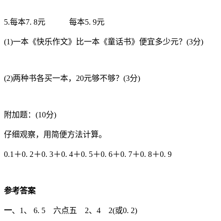
5.每本7. 8元 每本5. 9元
(1)一本《快乐作文》比一本《童话书》便宜多少元？(3分)
(2)两种书各买一本，20元够不够？(3分)
附加题：(10分)
仔细观察，用简便方法计算。
0.1＋0. 2＋0. 3＋0. 4＋0. 5＋0. 6＋0. 7＋0. 8＋0. 9
参考答案
一
、1、 6. 5 六点五 2、4 2(或0. 2)