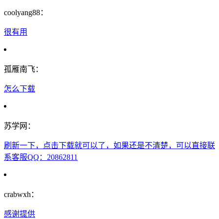
coolyang88：
很有用
孤雁南飞：
怎么下载
苏学网：
刷新一下，点击下载就可以了，如果还是不清楚，可以直接联
系客服QQ：20862811
crabwxh：
感谢提供