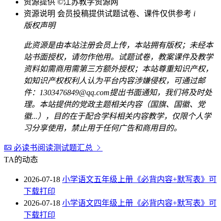
资源提供
©江苏教学资源网
资源说明
会员投稿提供试题试卷、课件仅供参考
i
版权声明
此资源是由本站注册会员上传，本站拥有版权；未经本
站书面授权，请勿作他用。试题试卷，教案课件及教学
资料如需商用需第三方额外授权；本站尊重知识产权，
如知识产权权利人认为平台内容涉嫌侵权，可通过邮
件：1303476849@qq.com提出书面通知，我们将及时处
理。本站提供的党政主题相关内容（国旗、国徽、党
徽...），目的在于配合学科相关内容教学，仅限个人学
习分享使用，禁止用于任何广告和商用目的。
必读书阅读测试题汇总
TA的动态
2026-07-18
小学语文五年级上册《必背内容+默写表》可
下载打印
2026-07-18
小学语文四年级上册《必背内容+默写表》可
下载打印