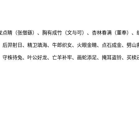
龙点睛（张僧繇）、胸有成竹（文与可）、杏林春满（董奉）、
、后羿射日、精卫填海、牛郎织女、火眼金睛、点石成金、劈山
、守株待兔、叶公好龙、亡羊补牢、画蛇添足、掩耳盗铃、买椟