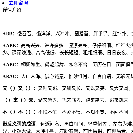
立即咨询
详情介绍
ABB
：
慢吞吞、懒洋洋、兴冲冲、圆溜溜、胖乎乎、红扑扑、
AABB
：
高高兴兴、许许多多、漂漂亮亮、仔仔细细、红红火
少、深深浅浅、高高低低、长长短短、粗粗细细、日日夜夜、
AABC
：
栩栩如生、翩翩起舞、恋恋不舍、历历在目、面面俱
ABAC
：
人山人海、诚心诚意、惟妙惟肖、自言自语、无影无
又（ ）又（ ）：
又唱又跳、又细又长、又说又笑、又大又圆、
（ ）来（ ）去：
游来游去、飞来飞去、跑来跑去、跳来跳去、
不（ ）不（ ）：
不慌不忙、不紧不慢、不知不觉、不闻不问
带反义词的成语：
远近闻名、黑白相间、轻重倒置 、左右为
异、小题大做、大呼小叫、左膀右臂、前因后果、前仰后合、