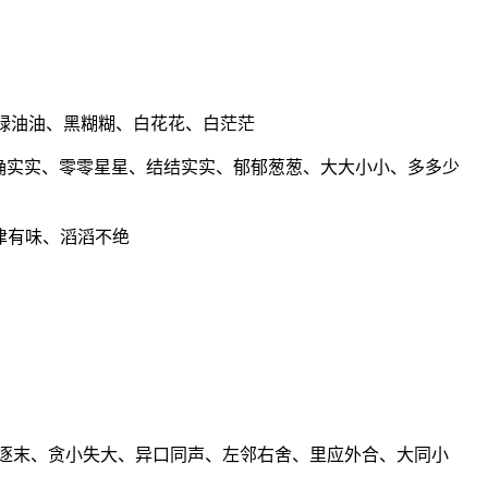
绿油油、黑糊糊、白花花、白茫茫
确实实、零零星星、结结实实、郁郁葱葱、大大小小、多多少
津有味、滔滔不绝
本逐末、贪小失大、异口同声、左邻右舍、里应外合、大同小