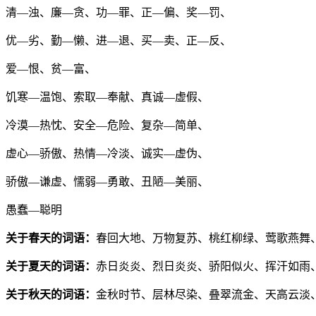
清—浊、廉—贪、功—罪、正—偏、奖—罚、
优—劣、勤—懒、进—退、买—卖、正—反、
爱—恨、贫—富、
饥寒—温饱、索取—奉献、真诚—虚假、
冷漠—热忱、安全—危险、复杂—简单、
虚心—骄傲、热情—冷淡、诚实—虚伪、
骄傲—谦虚、懦弱—勇敢、丑陋—美丽、
愚蠢—聪明
关于春天的词语：
春回大地、万物复苏、桃红柳绿、莺歌燕舞
关于夏天的词语：
赤日炎炎、烈日炎炎、骄阳似火、挥汗如雨
关于秋天的词语：
金秋时节、层林尽染、叠翠流金、天高云淡