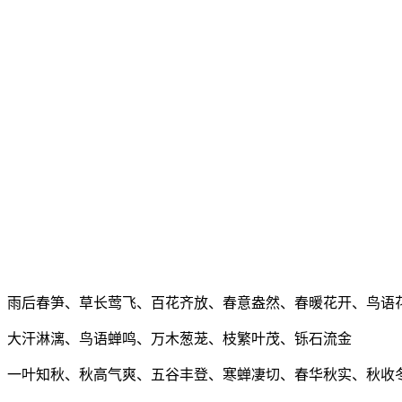
、雨后春笋、草长莺飞、百花齐放、春意盎然、春暖花开、鸟语
、大汗淋漓、鸟语蝉鸣、万木葱茏、枝繁叶茂、铄石流金
、一叶知秋、秋高气爽、五谷丰登、寒蝉凄切、春华秋实、秋收