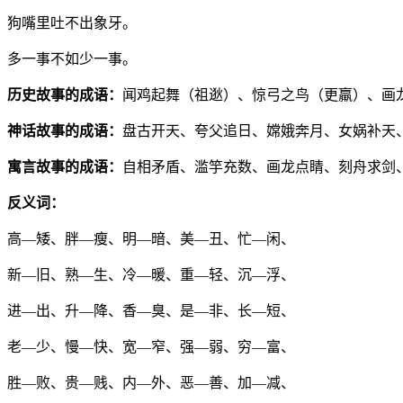
狗嘴里吐不出象牙。
多一事不如少一事。
历史故事的成语：
闻鸡起舞（祖逖）、惊弓之鸟（更羸）、画
神话故事的成语：
盘古开天、夸父追日、嫦娥奔月、女娲补天
寓言故事的成语：
自相矛盾、滥竽充数、画龙点睛、刻舟求剑
反义词：
高—矮、胖—瘦、明—暗、美—丑、忙—闲、
新—旧、熟—生、冷—暖、重—轻、沉—浮、
进—出、升—降、香—臭、是—非、长—短、
老—少、慢—快、宽—窄、强—弱、穷—富、
胜—败、贵—贱、内—外、恶—善、加—减、