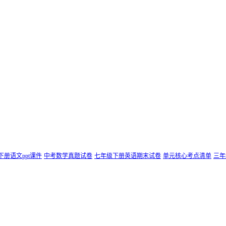
下册语文ppt课件
中考数学真题试卷
七年级下册英语期末试卷
单元核心考点清单
三年