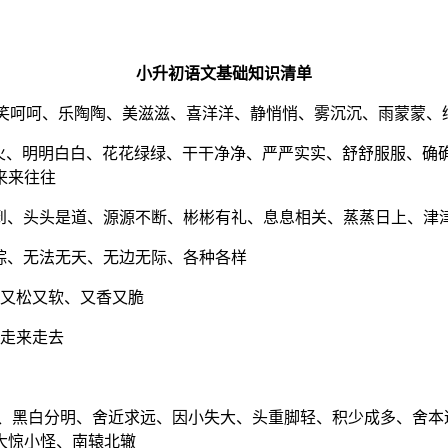
小升初语文基础知识清单
笑呵呵、乐陶陶、美滋滋、喜洋洋、静悄悄、雾沉沉、雨蒙蒙、
火、明明白白、花花绿绿、干干净净、严严实实、舒舒服服、确
来来往往
到、头头是道、源源不断、彬彬有礼、息息相关、蒸蒸日上、津
踪、无法无天、无边无际、各种各样
又松又软、又香又脆
走来走去
难、黑白分明、舍近求远、因小失大、头重脚轻、积少成多、舍
大惊小怪、南辕北辙