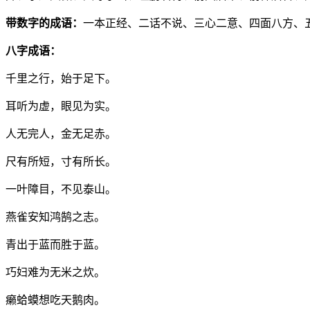
带数字的成语：
一本正经、二话不说、三心二意、四面八方、
八字成语：
千里之行，始于足下。
耳听为虚，眼见为实。
人无完人，金无足赤。
尺有所短，寸有所长。
一叶障目，不见泰山。
燕雀安知鸿鹄之志。
青出于蓝而胜于蓝。
巧妇难为无米之炊。
癞蛤蟆想吃天鹅肉。