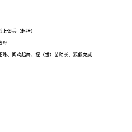
纸上谈兵（赵括）
救母
还珠、闻鸡起舞、揠（拔）苗助长、狐假虎威