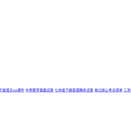
下册语文ppt课件
中考数学真题试卷
七年级下册英语期末试卷
单元核心考点清单
三年