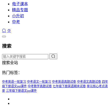
电子课本
精品专题
小升初
中考
搜索
搜索全站
热门标签：
中考英语一轮复习
中考语文一轮复习
中考英语真题试卷
中考语文真题试卷
四年
级下册语文ppt课件
中考数学真题试卷
七年级下册英语期末试卷
单元核心考点清
单
三年级下册语文ppt课件