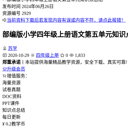
发布时间
2024年06月26日
资源编号
2929
当前资料下载后若发现内容有误或内容不符，请点此报错！
部编版小学四年级上册语文第五单元知识
苏学
2020-10-29
四年级上册
0
1,833
郑重承诺
丨本站提供海量精品教学资源，安全下载、真实可靠!
升级会员
增值服务：
海量资源
试卷真题
DOC资料
PPT课件
知识点总结
每日更新
¥
0.2
教学币