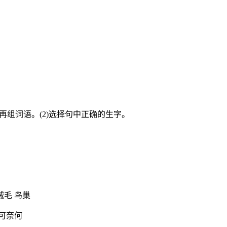
再组词语。(2)选择句中正确的生字。
绒毛 鸟巢
无可奈何