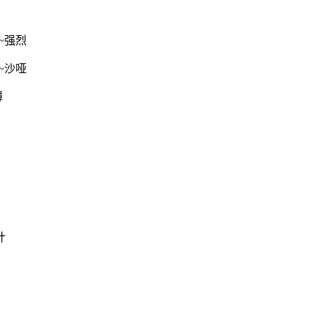
~强烈
~沙哑
薄
计