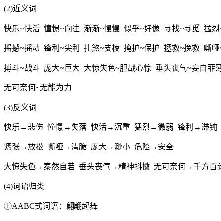
(2)近义词
快乐~快活 憧憬~向往 渐渐~慢慢 似乎~好像 寻找~寻觅 猛烈
摇撼~摇动 锋利~尖利 扎煞~支棱 掩护~保护 拯救~挽救 嘶哑
搏斗~战斗 庞大~巨大 大惊失色~胆战心惊 垂头丧气~妄自菲
无可奈何~无能为力
(3)反义词
快乐→悲伤 憧憬→失落 快活→沉重 猛烈→微弱 锋利→滞钝
紧张→放松 嘶哑→清脆 庞大→渺小 危险→安全
大惊失色→泰然自若 垂头丧气→精神抖擞 无可奈何→千方百
(4)词语归类
①AABC式词语：翩翩起舞