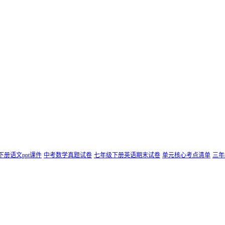
下册语文ppt课件
中考数学真题试卷
七年级下册英语期末试卷
单元核心考点清单
三年