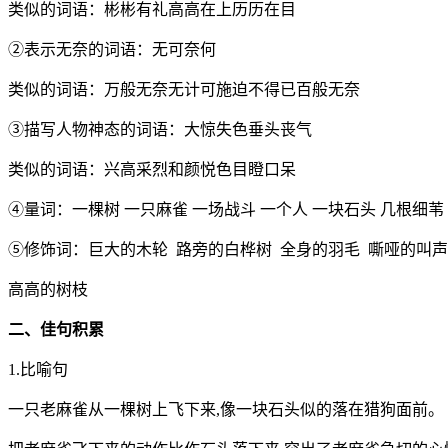
类似的词语：彬彬有礼高高在上历历在目
②表示无奈的词语：无可奈何
类似的词语：万般无奈无计可施迫不得已百般无奈
③描写人物神态的词语：大惊失色垂头丧气
类似的词语：兴高采烈和颜悦色目瞪口呆
④量词：一棵树 一只麻雀 一场战斗 一个人 一块石头 几根细苇
⑤修饰词：巨大的木轮 路旁的白桦树 全身的羽毛 嘶哑的叫声
高高的树枝
二、佳句积累
1.比喻句
一只老麻雀从一棵树上飞下来,像一块石头似的落在猎狗面前。