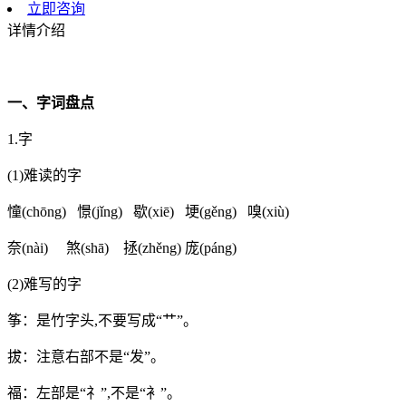
立即咨询
详情介绍
一、字词盘点
1.字
(1)难读的字
憧(chōng) 憬(jǐng) 歇(xiē) 埂(gěng) 嗅(xiù)
奈(nài) 煞(shā) 拯(zhěng) 庞(páng)
(2)难写的字
筝：是竹字头,不要写成“艹”。
拔：注意右部不是“发”。
福：左部是“礻”,不是“衤”。