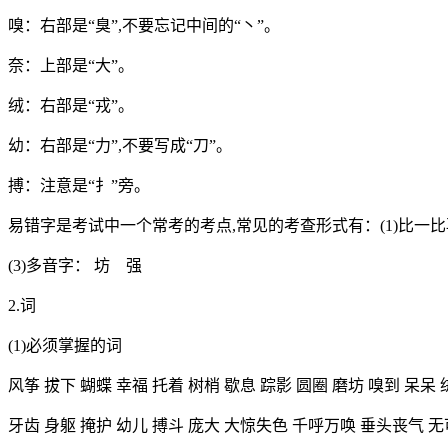
嗅：右部是“臭”,不要忘记中间的“丶”。
奈：上部是“大”。
绒：右部是“戎”。
幼：右部是“力”,不要写成“刀”。
搏：注意是“扌”旁。
易错字是考试中一个常考的考点,常见的考查形式有：(1)比一比
(3)多音字： 坊 强
2.词
(1)必须掌握的词
风筝 拔下 蝴蝶 幸福 托着 树梢 歇息 踪影 圆圈 磨坊 嗅到 呆呆 
牙齿 身躯 掩护 幼儿 搏斗 庞大 大惊失色 千呼万唤 垂头丧气 