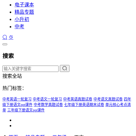
电子课本
精品专题
小升初
中考
搜索
搜索全站
热门标签：
中考英语一轮复习
中考语文一轮复习
中考英语真题试卷
中考语文真题试卷
四年
级下册语文ppt课件
中考数学真题试卷
七年级下册英语期末试卷
单元核心考点清
单
三年级下册语文ppt课件