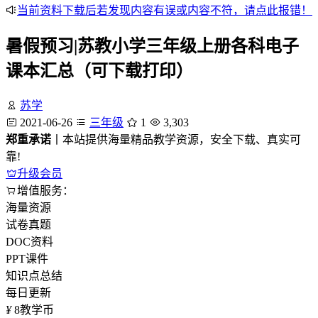
当前资料下载后若发现内容有误或内容不符，请点此报错！
暑假预习|苏教小学三年级上册各科电子
课本汇总（可下载打印）
苏学
2021-06-26
三年级
1
3,303
郑重承诺
丨本站提供海量精品教学资源，安全下载、真实可
靠!
升级会员
增值服务：
海量资源
试卷真题
DOC资料
PPT课件
知识点总结
每日更新
¥
8
教学币