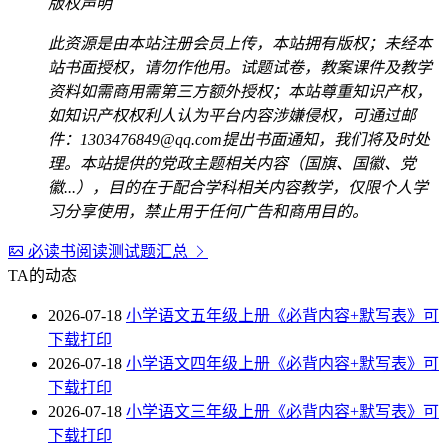
版权声明
此资源是由本站注册会员上传，本站拥有版权；未经本
站书面授权，请勿作他用。试题试卷，教案课件及教学
资料如需商用需第三方额外授权；本站尊重知识产权，
如知识产权权利人认为平台内容涉嫌侵权，可通过邮
件：1303476849@qq.com提出书面通知，我们将及时处
理。本站提供的党政主题相关内容（国旗、国徽、党
徽...），目的在于配合学科相关内容教学，仅限个人学
习分享使用，禁止用于任何广告和商用目的。
必读书阅读测试题汇总
TA的动态
2026-07-18
小学语文五年级上册《必背内容+默写表》可
下载打印
2026-07-18
小学语文四年级上册《必背内容+默写表》可
下载打印
2026-07-18
小学语文三年级上册《必背内容+默写表》可
下载打印