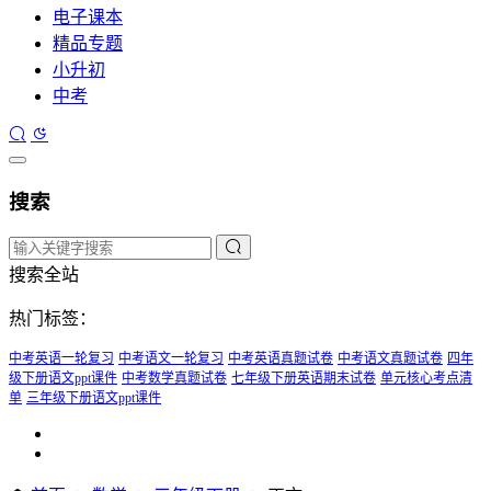
电子课本
精品专题
小升初
中考
搜索
搜索全站
热门标签：
中考英语一轮复习
中考语文一轮复习
中考英语真题试卷
中考语文真题试卷
四年
级下册语文ppt课件
中考数学真题试卷
七年级下册英语期末试卷
单元核心考点清
单
三年级下册语文ppt课件