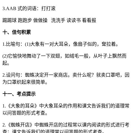
3.AAB 式的词语：打打滚
踢踢球 跑跑步 做做操 洗洗手 读读书 看看报
十、佳句积累
1.比喻句：(1)大象有一对大耳朵，像扇子似的，耷拉着。
(2)它愉快地舞动了一下双翅，如绒毛一般，从叶子上飘然而
起。
2.设问句：蜘蛛决定开一家商店。卖什么呢？就卖口罩吧，因
为口罩织起来很简单。
十一、考点提示
1.《大象的耳朵》中大象耳朵的作用和课文告诉我们的道理常
以问答题的形式考查。
2.《蜘蛛开店》中蜘蛛开店的过程常以课内阅读的形式进行考
查；课文告诉我们的道理常以问答题的形式考查。