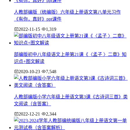
人教部编版（统编版）六年级上册语文第八单元习作
《有你，真好》ppt课件
2022-11-15
1,319
部编版初中八年级语文上册第21课《〈孟子 〉二章》知
识点+图文解读
2020-10-23
7,548
人教部编版小学六年级上册语文第3课《古诗词三首》类
文阅读（含答案）
2022-12-21
2,344