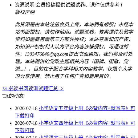
资源说明
会员投稿提供试题试卷、课件仅供参考
i
版权声明
此资源是由本站注册会员上传，本站拥有版权；未经本
站书面授权，请勿作他用。试题试卷，教案课件及教学
资料如需商用需第三方额外授权；本站尊重知识产权，
如知识产权权利人认为平台内容涉嫌侵权，可通过邮
件：1303476849@qq.com提出书面通知，我们将及时处
理。本站提供的党政主题相关内容（国旗、国徽、党
徽...），目的在于配合学科相关内容教学，仅限个人学
习分享使用，禁止用于任何广告和商用目的。
必读书阅读测试题汇总
TA的动态
2026-07-18
小学语文五年级上册《必背内容+默写表》可
下载打印
2026-07-18
小学语文四年级上册《必背内容+默写表》可
下载打印
2026-07-18
小学语文三年级上册《必背内容+默写表》可