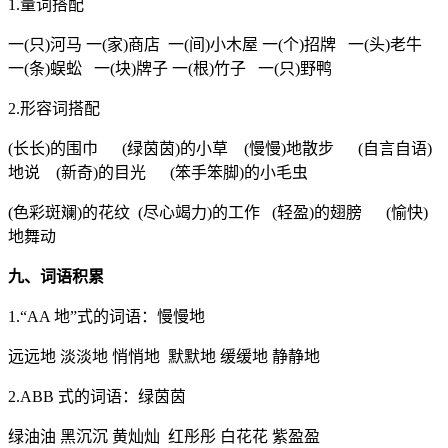
1.量词搭配
一(只)河马 一(家)商店 一(间)小木屋 一(个)招牌 一(头)老牛
一(条)蜈蚣 一(块)牌子 一(根)竹子 一(只)野鸭
2.形容词搭配
(长长)的围巾 (绿茵茵)的小草 (慢慢)地散步 (自言自语)
地说 (新奇)的目光 (笨手笨脚)的小毛虫
(色彩斑斓)的花纹 (尽心竭力)的工作 (轻盈)的翅膀 (愉快)
地舞动
九、词语积累
1.“AA 地”式的词语：慢慢地
远远地 淡淡地 悄悄地 默默地 缓缓地 静静地
2.ABB 式的词语：绿茵茵
绿油油 黑沉沉 黄灿灿 红彤彤 白花花 紫盈盈