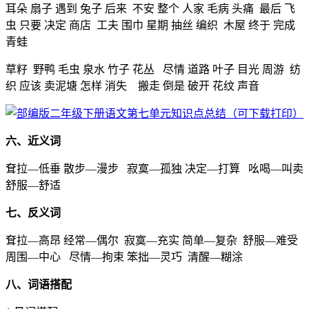
耳朵 扇子 遇到 兔子 后来 不安 整个 人家 毛病 头痛 最后 飞
虫 只要 决定 商店 工夫 围巾 星期 抽丝 编织 木屋 终于 完成
青蛙
草籽 野鸭 毛虫 泉水 竹子 花丛 尽情 道路 叶子 目光 周游 纺
织 应该 卖泥塘 怎样 消失 搬走 倒是 破开 花纹 声音
六、近义词
耷拉—低垂 散步—漫步 寂寞—孤独 决定—打算 吆喝—叫卖
舒服—舒适
七、反义词
耷拉—高昂 经常—偶尔 寂寞—充实 简单—复杂 舒服—难受
周围—中心 尽情—拘束 笨拙—灵巧 清醒—糊涂
八、词语搭配