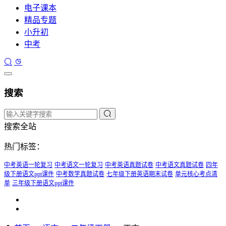
电子课本
精品专题
小升初
中考
搜索
搜索全站
热门标签：
中考英语一轮复习
中考语文一轮复习
中考英语真题试卷
中考语文真题试卷
四年
级下册语文ppt课件
中考数学真题试卷
七年级下册英语期末试卷
单元核心考点清
单
三年级下册语文ppt课件