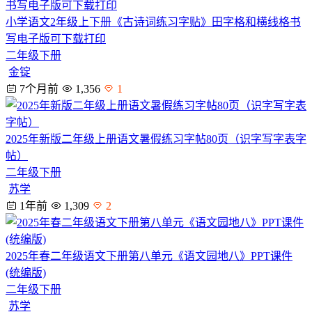
小学语文2年级上下册《古诗词练习字贴》田字格和横线格书
写电子版可下载打印
二年级下册
金锭
7个月前
1,356
1
2025年新版二年级上册语文暑假练习字帖80页（识字写字表字
帖）
二年级下册
苏学
1年前
1,309
2
2025年春二年级语文下册第八单元《语文园地八》PPT课件
(统编版)
二年级下册
苏学