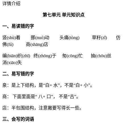
详情介绍
第七单元
单元知识点
一、易读错的字
竖(shù)着 挪(nuó)动 头痛(tòng) 草籽(zǐ) 仿
佛(fú) 商(shāng)店
编(biān)织(zhī) 终(zhōng)于 匆(cōng)忙 抽(chōu)丝
消(xiāo)失
二、易写错的字
泉：是上下结构，是“白+ 水”，不是“白+ 小”。
商： 下面里面是“ 八+ 口”， 不是“古”。
店：半包围结构，注意撇要写得长一些。
三、会写的词语