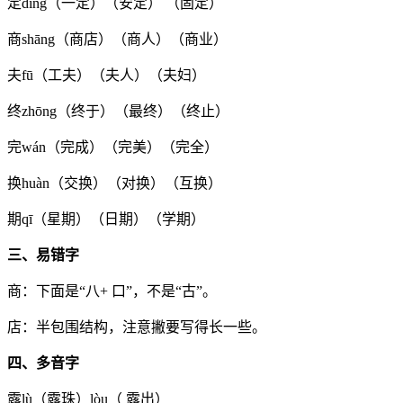
定dìng（一定）（安定） （固定）
商shāng（商店）（商人）（商业）
夫fū（工夫）（夫人）（夫妇）
终zhōng（终于）（最终）（终止）
完wán（完成）（完美）（完全）
换huàn（交换）（对换）（互换）
期qī（星期）（日期）（学期）
三、易错字
商：下面是“八+ 口”，不是“古”。
店：半包围结构，注意撇要写得长一些。
四、多音字
露lù（露珠）lòu（ 露出）