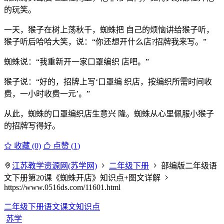
的玩笑。
一天，猴子在树上荡秋千，蜘蛛把 自己的烦恼讲给猴子听，
猴子听后哈哈大笑，说：“你还想开什么店?招牌我来写。”
蜘蛛说：“我重新开一家口罩编织 店吧。”
猴子说：“好的，招牌上写‘口罩编 织店，按编织所需时间收
费，一小时收费一元’。”
从此，蜘蛛的口罩编织店生意兴 隆。蜘蛛从心里佩服小猴子
的招牌写得好。
收藏 (0)
点赞 (
1
)
江苏教学资源网(苏学网)
二年级下册
部编版二年级语
文下册第20课《蜘蛛开店》知识点+图文详解
https://www.0516ds.com/11601.html
二年级下册语文课文知识点
苏学