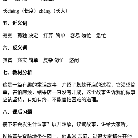
长cháng（长度）zhǎng（长大）
五
、近义词
寂寞—孤独 决定—打算 简单—容易 匆忙—急忙
六
、反义词
寂寞—充实 简单—复杂 匆忙—悠闲
七、教材分析
这是一篇有趣的童话故事，介绍了蜘蛛开店的过程，它渴望简
单，害怕麻烦，结果店一直没有开成，这个故事告诉我们做事
应该坚持，有始有终，不能害怕困难的道理。
八、课后习题
接下来会发生什么事？展开想象，续编故事，讲给大家听。
蜘蛛蔫头耷脑地坐在网上，他非常 苦闷，觉得大家都在开他