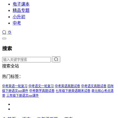
电子课本
精品专题
小升初
中考
搜索
搜索全站
热门标签：
中考英语一轮复习
中考语文一轮复习
中考英语真题试卷
中考语文真题试卷
四年
级下册语文ppt课件
中考数学真题试卷
七年级下册英语期末试卷
单元核心考点清
单
三年级下册语文ppt课件