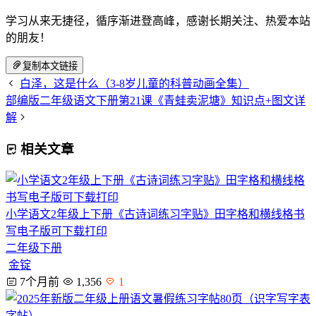
学习从来无捷径，循序渐进登高峰，感谢长期关注、热爱本站
的朋友！
复制本文链接
白泽，这是什么（3-8岁儿童的科普动画全集）
部编版二年级语文下册第21课《青蛙卖泥塘》知识点+图文详
解
相关文章
小学语文2年级上下册《古诗词练习字贴》田字格和横线格书
写电子版可下载打印
二年级下册
金锭
7个月前
1,356
1